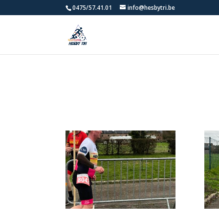
0475/57.41.01
info@hesbytri.be